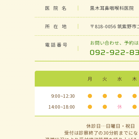
医院名
黒木耳鼻咽喉科医院
所在地
〒818-0056 筑紫野
お問い合わせ、予約は
電話番号
診療時間
月
火
水
木
9:00~12:30
●
●
●
●
14:00~18:00
●
●
休
●
休診日…日曜日・祝日
受付は診察終了の30分前までにな