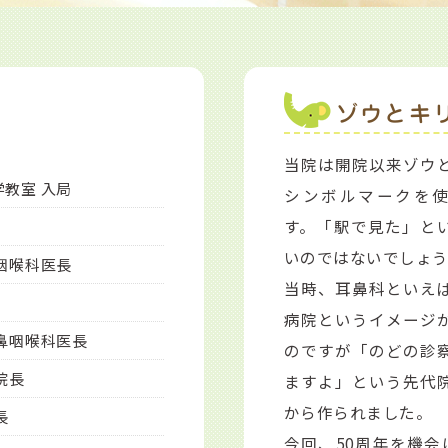
ゾウとキ
当院は開院以来ゾウ
教室 入局
シンボルマークを
す。「駅で見た」と
いのではないでしょ
咽喉科医長
当時、耳鼻科といえ
病院というイメージ
鼻咽喉科医長
のですが「のどの診
院長
ますよ」という先代
から作られました。
長
今回、50周年を機