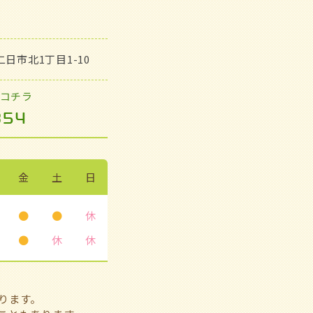
市二日市北1丁目1-10
コチラ
金
土
日
●
●
休
●
休
休
ります。